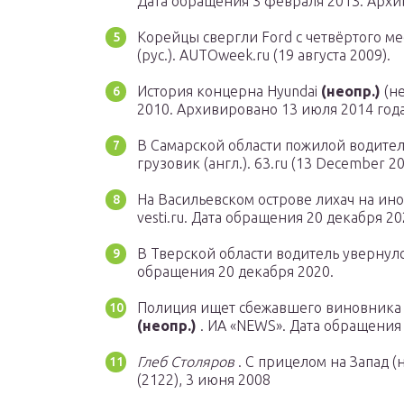
Дата обращения 3 февраля 2013. Архи
Корейцы свергли Ford с четвёртого м
(рус.). AUTOweek.ru (19 августа 2009).
История концерна Hyundai
(неопр.)
(не
2010. Архивировано 13 июля 2014 года
В Самарской области пожилой водитель
грузовик (англ.). 63.ru (13 December 2
На Васильевском острове лихач на ин
vesti.ru. Дата обращения 20 декабря 20
В Тверской области водитель увернулся 
обращения 20 декабря 2020.
Полиция ищет сбежавшего виновника
(неопр.)
. ИА «NEWS». Дата обращения 
Глеб Столяров
. С прицелом на Запад (
(2122), 3 июня 2008