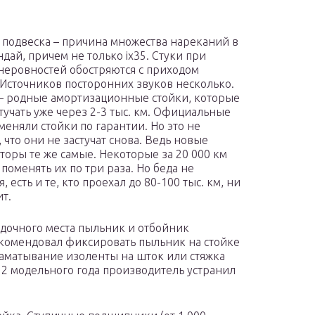
 подвеска – причина множества нареканий в
ндай, причем не только ix35. Стуки при
неровностей обостряются с приходом
 Источников посторонних звуков несколько.
– родные амортизационные стойки, которые
стучать уже через 2-3 тыс. км. Официальные
меняли стойки по гарантии. Но это не
 что они не застучат снова. Ведь новые
торы те же самые. Некоторые за 20 000 км
поменять их по три раза. Но беда не
, есть и те, кто проехал до 80-100 тыс. км, ни
ит.
адочного места пыльник и отбойник
екомендовал фиксировать пыльник на стойке
аматывание изоленты на шток или стяжка
012 модельного года производитель устранил