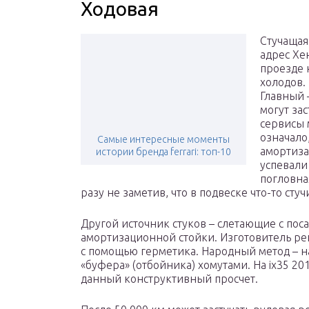
Ходовая
Стучащая
адрес Хе
проезде 
холодов.
Главный 
могут за
сервисы 
означало,
Самые интересные моменты
амортиза
истории бренда ferrari: топ-10
успевали 
погловная
разу не заметив, что в подвеске что-то стуч
Другой источник стуков – слетающие с пос
амортизационной стойки. Изготовитель р
с помощью герметика. Народный метод – н
«буфера» (отбойника) хомутами. На ix35 2
данный конструктивный просчет.