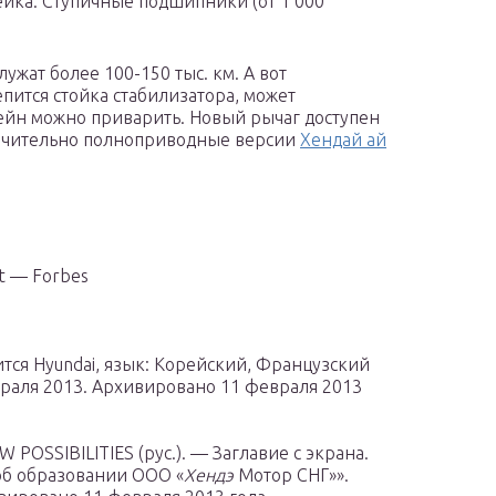
рейка. Ступичные подшипники (от 1 000
жат более 100-150 тыс. км. А вот
пится стойка стабилизатора, может
тейн можно приварить. Новый рычаг доступен
лючительно полноприводные версии
Хендай ай
st — Forbes
тся Hyundai, язык: Корейский, Французский
евраля 2013. Архивировано 11 февраля 2013
OSSIBILITIES (рус.). — Заглавие с экрана.
об образовании ООО «
Хендэ
Мотор СНГ»».