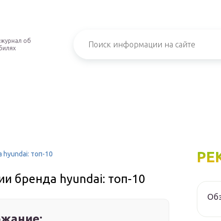
-журнал об
билях
РЕ
hyundai: топ-10
и бренда hyundai: топ-10
Обз
жание: