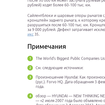
После 50 000 км может застучать рулевая 
рублей) ходят более 60-100 тыс. км.
Сайлентблоки и шаровые опоры рычагов слу
кронштейн заднего рычага, к которому кре
разрушиться после 60-100 тыс. км. Кронш
за 9 000 рублей. Дефект затрагивает иск
икс
35.
Примечания
The World’s Biggest Public Companies Li
См. следующие источники:
Произношение Hyundai: Как произноси
(рус.). Forvo HQ. Дата обращения 3 ф
года.
обзор — HYUNDAI — NEW THINKING NEW P
— «2 июля 2007 года было объявлено 