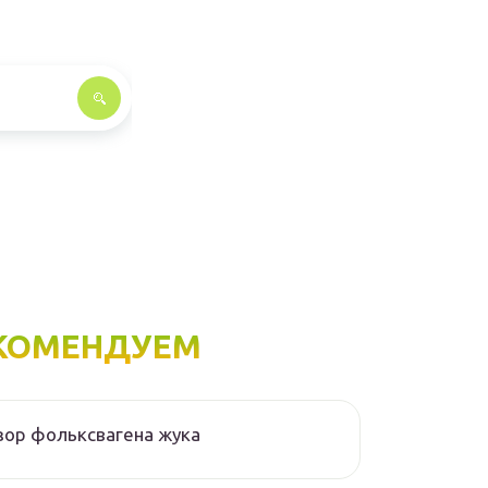
КОМЕНДУЕМ
ор фольксвагена жука