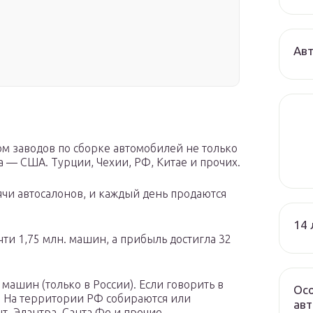
Авт
ом заводов по сборке автомобилей не только
а — США. Турции, Чехии, РФ, Китае и прочих.
ячи автосалонов, и каждый день продаются
14 
чти 1,75 млн. машин, а прибыль достигла 32
машин (только в России). Если говорить в
Осо
е. На территории РФ собираются или
авт
т, Элантра, Санта Фе и прочие.