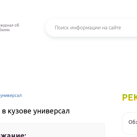
-журнал об
билях
РЕ
 универсал
в кузове универсал
Обз
жание: