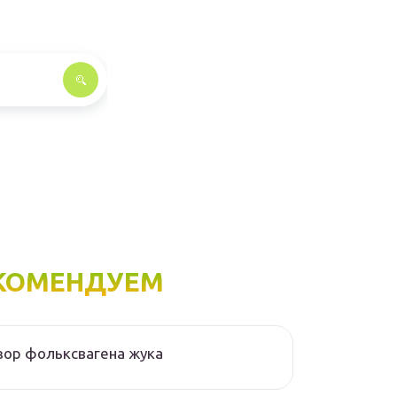
КОМЕНДУЕМ
ор фольксвагена жука