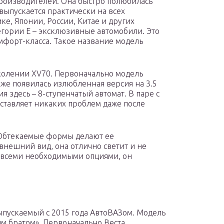
производителей. Она быстро полюбилась
выпускается практически на всех
е, Японии, России, Китае и других
тегории Е – эксклюзивные автомобили. Это
форт-класса. Такое название модель
околении XV70. Первоначально модель
озже появилась излюбленная версия на 3.5
 здесь – 8-ступенчатый автомат. В паре с
оставляет никаких проблем даже после
 Обтекаемые формы делают ее
внешний вид, она отлично светит и не
н всеми необходимыми опциями, он
ыпускаемый с 2015 года АвтоВАЗом. Модель
им братом». Первоначально Веста