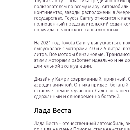
Toyota Camry — классика среди японских 
пользователям по всему миру. Автомобиль 
континентах, заводы расположены в Америк
государствах. Toyota Camry относится к ка
полноценный представительский седан ком
получила от японского слова «корона».
На 2021 год Toyota Camry выпускается в п
выпускалась с моторами 2.0 и 2.5 литра, п
литра. Все моторы бензиновые. Трансмиссия
этими моторами работает идеально и не д
длительной эксплуатации.
Дизайн у Камри современный, приятный.
аэродинамичной. Оптика придает богатый 
оставляет темных участков. Салон оснаще
сдержанный и одновременно богатый.
Лада Веста
Лада Веста – отечественный автомобиль, в
пришла на смену Приоры, стала ее «старш