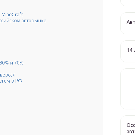
 MineCraft
оссийском авторынке
Авт
14 
80% и 70%
иверсал
егом в РФ
Осо
авт