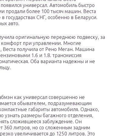
 – появился универсал. Автомобиль быстро
сии продали более 100 тысяч машин. Веста
в государствах СНГ, особенно в Беларуси.
ых авто.
олучила оригинальную переднюю подвеску, за
й комфорт при управлении. Многие
, Веста получила от Рено Меган. Машина
бензиновыми 1.6 и 1.8. трансмиссия
томатическая. Оба варианта надежны и не
льцу.
бмэн как универсал совершенно не
имается обывателем, подразумевающим
компактные габариты автомобиля. Однако,
но узнать размеры багажного отделения,
нять сложившееся заблуждение. Он
ет 360 литров, но со сложенным задним
резко увеличивается до 1250 литров. Это