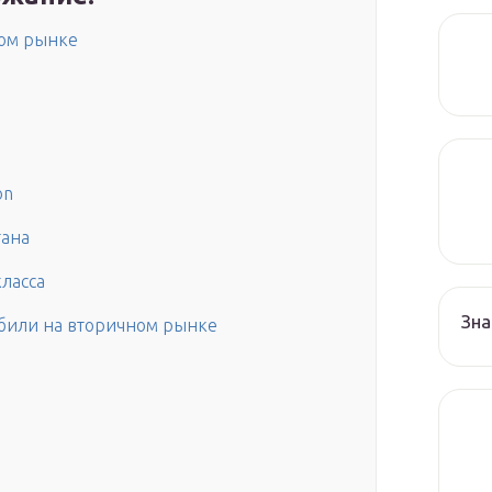
ом рынке
on
гана
ласса
Зна
били на вторичном рынке