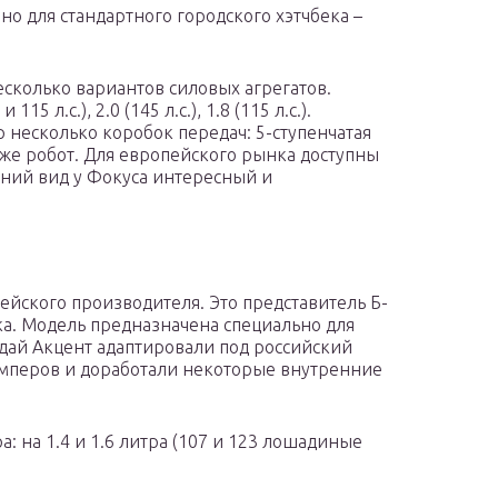
но для стандартного городского хэтчбека –
есколько вариантов силовых агрегатов.
15 л.с.), 2.0 (145 л.с.), 1.8 (115 л.с.).
 несколько коробок передач: 5-ступенчатая
акже робот. Для европейского рынка доступны
шний вид у Фокуса интересный и
орейского производителя. Это представитель Б-
ека. Модель предназначена специально для
ай Акцент адаптировали под российский
мперов и доработали некоторые внутренние
а: на 1.4 и 1.6 литра (107 и 123 лошадиные