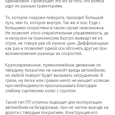
одинаковой. Происходит это из-за того, что колеса
идут по разным траекториям.
То, которое снаружи поворота, проходит больший
путь, чем то, которое внутри. Так же и оси. Езде с
большими скоростями в таком случае невозможна.
Не позволит этого отвратительная управляемость, да
и нагрузки на трансмиссию быстро выведут ее из
строя, не говоря уже об износе шин. Дифференциал
как раз и позволяет одной оси обгонять другую при
возникновении разницы их скоростей.
Кратковременное, прямолинейное движение по
твёрдому покрытию не нанесёт вреда автомобилю,
но любой поворот будет вызывать затруднения. В
грязи, на песке или гравии ничто не мешает колесам
при необходимости проскальзывать благодаря
слабому сцеплению колес с грунтом.
Такой тип ПП отлично подходит для эксплуатации
автомобиля на бездорожье, при не частом выезде на
дороги с твёрдым покрытием. Конструкция его