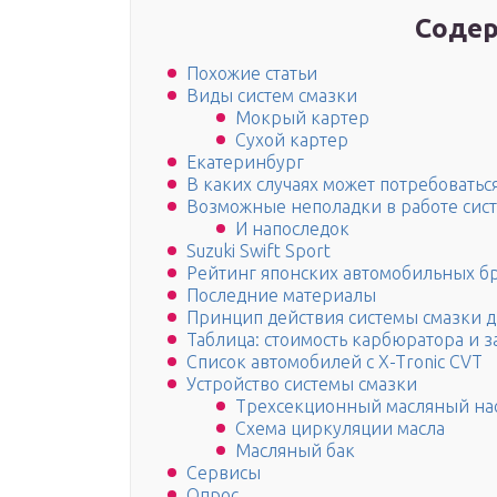
Содер
Похожие статьи
Виды систем смазки
Мокрый картер
Сухой картер
Екатеринбург
В каких случаях может потребовать
Возможные неполадки в работе сист
И напоследок
Suzuki Swift Sport
Рейтинг японских автомобильных б
Последние материалы
Принцип действия системы смазки д
Таблица: стоимость карбюратора и з
Список автомобилей с X-Tronic CVT
Устройство системы смазки
Трехсекционный масляный на
Схема циркуляции масла
Масляный бак
Сервисы
Опрос