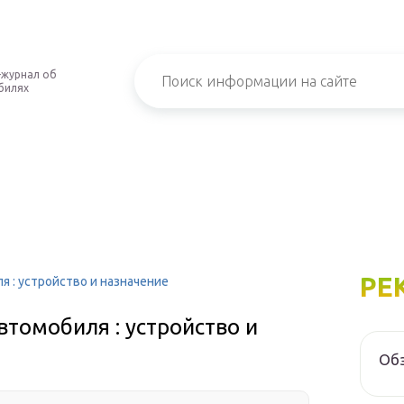
-журнал об
билях
РЕ
 : устройство и назначение
втомобиля : устройство и
Обз