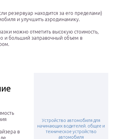
если резервуар находится за его пределами)
омобиля и улучшить аэродинамику.
мазки можно отметить высокую стоимость,
во и больший заправочный объем в
ром.
ние
имость
ния
Устройство автомобиля для
начинающих водителей. общее и
айзера в
техническое устройство
автомобиля
иле