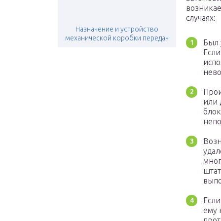
возникае
случаях:
Назначение и устройство
механической коробки передач
Был 
Если
испо
нев
Прои
или 
блок
непо
Возн
удал
мног
штат
выпо
Если
ему 
прот