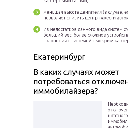
картерными газами;
меньшая высота двигателя (в случае, 
позволяет снизить центр тяжести авт
Из недостатков данного вида систем с
больший вес, более сложное устройст
сравнении с системой с мокрым карте
Екатеринбург
В каких случаях может
потребоваться отключе
иммобилайзера?
Необход
отключе
штатного
иммобил
автомоб