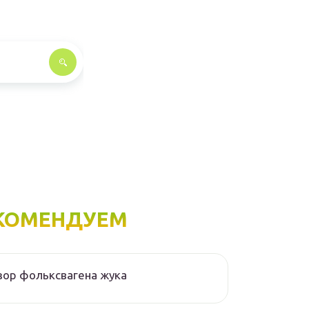
КОМЕНДУЕМ
ор фольксвагена жука