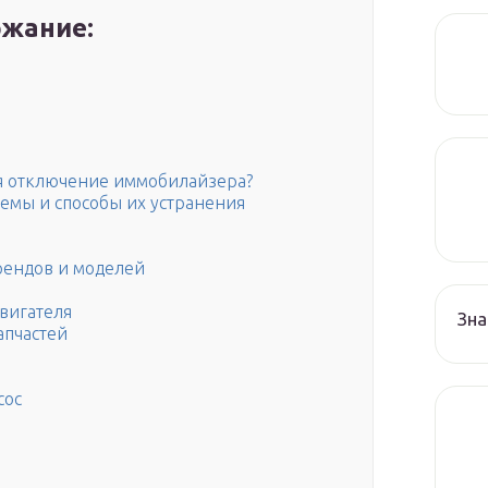
жание:
ся отключение иммобилайзера?
емы и способы их устранения
рендов и моделей
вигателя
Зна
апчастей
сос