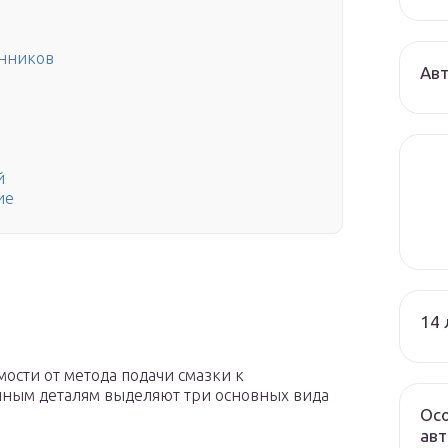
енников
Авт
й
ие
14 
мости от метода подачи смазки к
ным деталям выделяют три основных вида
Осо
авт