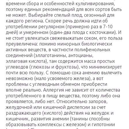
времени сбора и особенностей культивирования,
поэтому единых рекомендаций для всех сортов быть
не может. Выбирайте спелый плод, сезонный для
каждого региона. Скорее речь должна идти об
употреблении регулярном (примерно раз в 7-10
дней) и умеренном (один-два плода с косточками). И
не стоит увлекаться свежевыжатым соком, его польза
преувеличена: помимо минорных биологически
активных веществ, в частности полифенольных
соединений (эллаготанины, антоцианы,
эллаговая кислота), там содержится масса простых
углеводов (глюкозы и фруктозы), что минимизирует
почти всю пользу. С помощью сока анемию вылечить
невозможно (мало усвояемого железа), а вот
проблемы с углеводным обменом приобрести
вполне реально. Аллергия не зависит от количества
употребленного в пищу вещества, поэтому либо она
проявляется, либо нет. Относительно запоров,
желудочной или кишечной диспепсии за счет
раздражающего (кислого) действия на желудок и
кишечник, развития анемии (танины способны
образовывать комплексы с железом) и гипотонии