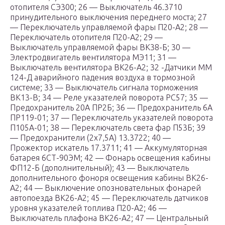
отопителя СЭ300; 26 — Выключатель 46.3710
принудительного выключения переднего моста; 27
— Переключатель управляемой фары П20-А2; 28 —
Переключатель отопителя П20-А2; 29 —
Выключатель управляемой фары ВК38-Б; 30 —
Электродвигатель вентилятора МЭ11; 31 —
Выключатель вентилятора ВК26-А2; 32 -Датчики ММ
124-Д аварийного падения воздуха в тормозной
системе; 33 — Выключатель сигнала торможения
ВК13-В; 34 — Реле указателей поворота РС57; 35 —
Предохранитель 20А ПР2Б; 36 — Предохранитель 6А
ПР119-01; 37 — Переключатель указателей поворота
П105А-01; 38 — Переключатель света фар П53Б; 39
— Предохранители (2х7,5А) 13.3722; 40 —
Прожектор искатель 17.3711; 41 — Аккумуляторная
батарея 6СТ-90ЭМ; 42 — Фонарь освещения кабины
ФП12-Б (дополнительный); 43 — Выключатель
дополнительного фоноря освещения кабины ВК26-
А2; 44 — Выключение опозновательных фонарей
автопоезда ВК26-А2; 45 — Переключатель датчиков
уровня указателей топлива П20-А2; 46 —
Выключатель плафона ВК26-А2; 47 — Центральный