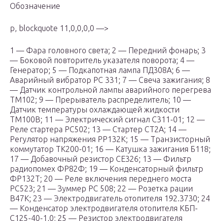
Обозначение
p, blockquote 11,0,0,0,0 —>
1 — Фара головного света; 2 — Передний фонарь; 3
— Боковой повторитель указателя поворота; 4 —
Генератор; 5 — Подкапотная лампа ПД308А; 6 —
Аварийный вибратор РС 331; 7 — Свеча зажигания; 8
— Датчик контрольной лампы аварийного перегрева
ТМ102; 9 — Прерыватель распределитель; 10 —
Датчик температуры охлаждающей жидкости
ТМ100В; 11 — Электрический сигнал С311-01; 12 —
Реле стартера РС502; 13 — Стартер СТ2А; 14 —
Регулятор напряжения РР132К; 15 — Транзисторный
коммутатор ТК200-01; 16 — Катушка зажигания Б118;
17 — Добавочный резистор СЕ326; 13 — Фильтр
радиопомех ФР82Ф; 19 — Конденсаторный фильтр
ФР132Т; 20 — Реле включения переднего моста
РС523; 21 — Зуммер РС 508; 22 — Розетка рации
В47К; 23 — Электродвигатель отопителя 192.3730; 24
— Конденсатор электродвигателя отопителя КБП-
С125-40-1,0; 25 — Резистор электродвигателя