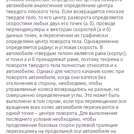
автомобиля аналогичное определению центра
твердого плоского тела. Если возвращается плоское
твердое тело, то его центр разворота определяется
скоростями любых двух его точек (а, б), проводя
перпендикуляры к векторам скоростей (а и б)
данных точек, в пересечении их графически
определяем центр поворота тела. Одновременно
определяется радиус и угловая скорость. В
автомобиле «твердым телом» является рама (корпус),
и точки а и б принадлежат раме, поэтому теорема о
повороте твердого тела полностью относится и к
автомобилю. Однако для чистого качания колес при
повороте автомобиля, когда они катятся без
отклонения в сторону, необходимо, чтобы
управляемые колеса возвращались на разные, но
совершенно определенные углы. Это может быть
выполнено в том случае, если при перемещении оси
вращения всех колес автомобиля пересекаются в
одной точке – центре поворота. Для выполнения
последнего условия необходимо, чтобы
продолжение боковых сторон рулевой трапеции
пересекались на продольной оси автомобиля на