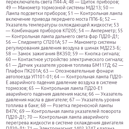
переключатель света П44-А; 48 — Щиток приборов;
49 — Манометр тормозной системы МД213; 50 —
Лампа подсветки приборов; 51 — Контрольная лампа
включение привода переднего моста ПП6-Б; 52 —
Указатель температуры охлождающей жидкости; 53
— Комбинация приборов КП205; 54 — Амперметр; 55
— Контрольная лампа дальнего света фар ПД20-Д1;
56 — Спидометр СП201А; 57 — Манометр системы
регулирования давления воздуха в шинах МД223-Б;
58 — Замок зажигания ВК350; 59 — Кнопка сигнала;
60 — Контактное устройство электрического сигнала;
61 — Датчик указателя уровня топлива БМ117Д; 62 —
Плафон ПК201А; 63 — Опозновательные фонари
автопоезда УП101-01; 64 — Контрольная лампа ПД20-
Е аварийного падения давление воздуха в системе
тормозов; 65 — Контрольная лампа ПД20-Е1
аварийного падения давления масла; 66 — Указатель
давления масла в двигателе; 67 — Указатель уровня
топлива в баке; 68 — Розетка переносной лампы
В47К; 69 — Контрольная лампа указателей поворота
ПД20-Д1; 70 — Контрольная лампа аварийного
перегрева жидкости в системе охлаждения двигателя
ПД20-Д1; 71 — Электромагнит 1402.3747 клапана