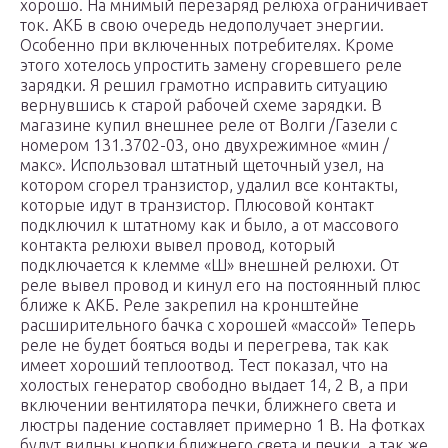
хорошо. На мнимый перезаряд релюха ограничивает
ток. АКБ в свою очередь недополучает энергии.
Особенно при включенных потребителях. Кроме
этого хотелось упростить замену сгоревшего реле
зарядки. Я решил грамотно исправить ситуацию
вернувшись к старой рабочей схеме зарядки. В
магазине купил внешнее реле от Волги /Газели с
номером 131.3702-03, оно двухрежимное «мин /
макс». Использовал штатный щеточный узел, на
котором сгорел транзистор, удалил все контакты,
которые идут в транзистор. Плюсовой контакт
подключил к штатному как и было, а от массового
контакта релюхи вывел провод, который
подключается к клемме «Ш» внешней релюхи. От
реле вывел провод и кинул его на постоянный плюс
ближе к АКБ. Реле закрепил на кронштейне
расширительного бачка с хорошей «массой» Теперь
реле не будет бояться воды и перегрева, так как
имеет хороший теплоотвод. Тест показал, что на
холостых генератор свободно выдает 14, 2 В, а при
включении вентилятора печки, ближнего света и
люстры падение составляет примерно 1 В. На фотках
будут видны кнопки ближнего света и печки, а так же