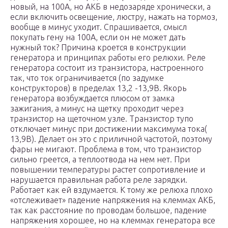
новый, на 100А, но АКБ в недозаряде хронически, а
если включить освещение, люстру, нажать на тормоз,
вообще в минус уходит. Спрашивается, смысл
покупать гену на 100А, если он не может дать
нужный ток? Причина кроется в конструкции
генератора и принципах работы его релюхи. Реле
генератора состоит из транзистора, настроенного
так, что ток ограничивается (по задумке
конструкторов) в пределах 13,2 -13,9В. Якорь
генератора возбуждается плюсом от замка
зажигания, а минус на щетку проходит через
транзистор на щеточном узле. Транзистор тупо
отключает минус при достижении максимума тока(
13,9В). Делает он это с приличной частотой, поэтому
фары не мигают. Проблема в том, что транзистор
сильно греется, а теплоотвода на нем нет. При
повышении температуры растет сопротивление и
нарушается правильная работа реле зарядки.
Работает как ей вздумается. К тому же релюха плохо
«отслеживает» падение напряжения на клеммах АКБ,
так как расстояние по проводам большое, падение
напряжения хорошее, но на клеммах генератора все