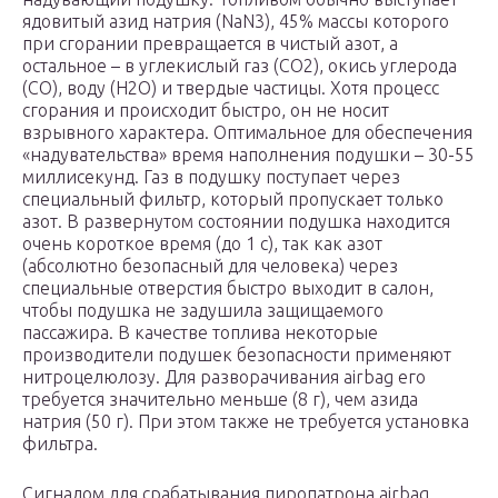
ядовитый азид натрия (NaN3), 45% массы которого
при сгорании превращается в чистый азот, а
остальное – в углекислый газ (СО2), окись углерода
(СО), воду (Н2О) и твердые частицы. Хотя процесс
сгорания и происходит быстро, он не носит
взрывного характера. Оптимальное для обеспечения
«надувательства» время наполнения подушки – 30-55
миллисекунд. Газ в подушку поступает через
специальный фильтр, который пропускает только
азот. В развернутом состоянии подушка находится
очень короткое время (до 1 с), так как азот
(абсолютно безопасный для человека) через
специальные отверстия быстро выходит в салон,
чтобы подушка не задушила защищаемого
пассажира. В качестве топлива некоторые
производители подушек безопасности применяют
нитроцелюлозу. Для разворачивания airbag его
требуется значительно меньше (8 г), чем азида
натрия (50 г). При этом также не требуется установка
фильтра.
Сигналом для срабатывания пиропатрона airbag