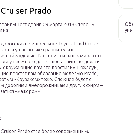
Cruiser Prado
Обз
-драйвы Тест драйв 09 марта 2018 Степень
уни
твия
 дороговизне и престиже Toyota Land Cruiser
тается у нас все же сравнительно
ичной моделью. Кто-то из сильных мира сего
Если у вас много денег, постарайтесь сделать
бы окружающие вам это простили». Пожалуй,
ие простят вам обладание моделью Prado,
хсотым «Крузаком» тоже. Сложнее будет с
м дорогими внедорожниками других фирм –
азаться «мажором»
х
Cruiser Prado стал более современным,