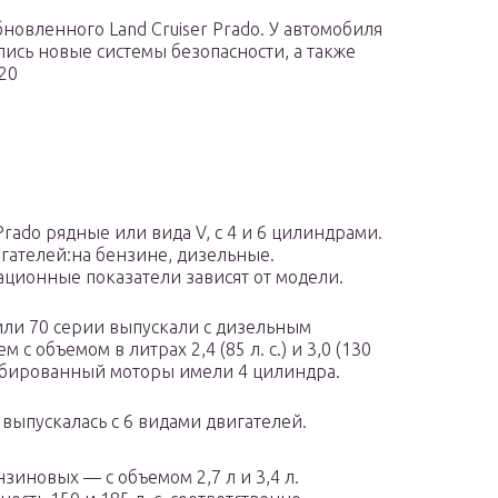
бновленного Land Cruiser Prado. У автомобиля
ись новые системы безопасности, а также
20
rado рядные или вида V, с 4 и 6 цилиндрами.
гателей:на бензине, дизельные.
ационные показатели зависят от модели.
ли 70 серии выпускали с дизельным
м с объемом в литрах 2,4 (85 л. с.) и 3,0 (130
Турбированный моторы имели 4 цилиндра.
 выпускалась с 6 видами двигателей.
нзиновых — с объемом 2,7 л и 3,4 л.