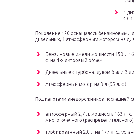
Мощн
4 ди
с.) и
Поколение 120 оснащалось бензиновыми д
дизельных, 1 атмосферным мотором на ди
Бензиновые имели мощности 150 и 160 л. 
с. на 4-х литровый объем.
Дизельные с турбонаддувом были 3 лит
Атмосферный мотор на 3 л (95 л. с.).
Под капотами внедорожников последней се
атмосферный 2,7 л, мощность 163 л. с.
многоточечного (распределительного)
турбированный 2,8 л на 177 л. с., уст