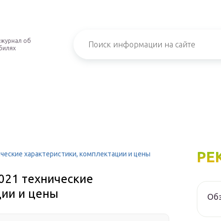
-журнал об
билях
РЕ
ические характеристики, комплектации и цены
021 технические
ции и цены
Обз