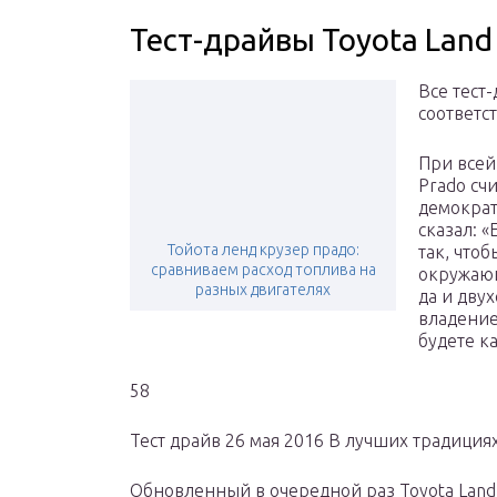
Тест-драйвы Toyota Land 
Все тест
соответс
При всей
Prado счи
демократ
сказал: «
Тойота ленд крузер прадо:
так, что
сравниваем расход топлива на
окружающ
разных двигателях
да и дву
владение
будете к
58
Тест драйв 26 мая 2016 В лучших традиция
Обновленный в очередной раз Toyota Land 