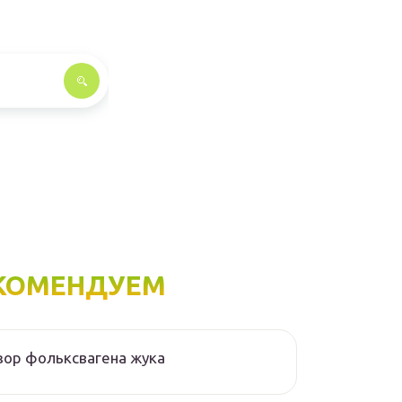
КОМЕНДУЕМ
ор фольксвагена жука