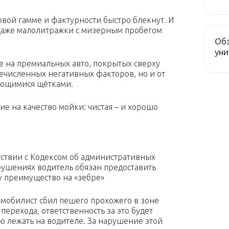
товой гамме и фактурности быстро блекнут. И
и даже малолитражки с мизерным пробегом
Обз
уни
же на премиальных авто, покрытых сверху
речисленных негативных факторов, но и от
ающимися щётками.
 на качество мойки: чистая – и хорошо
тствии с Кодексом об административных
ушениях водитель обязан предоставить
 преимущество на «зебре»
омобилист сбил пешего прохожего в зоне
перехода, ответственность за это будет
ю лежать на водителе. За нарушение этой