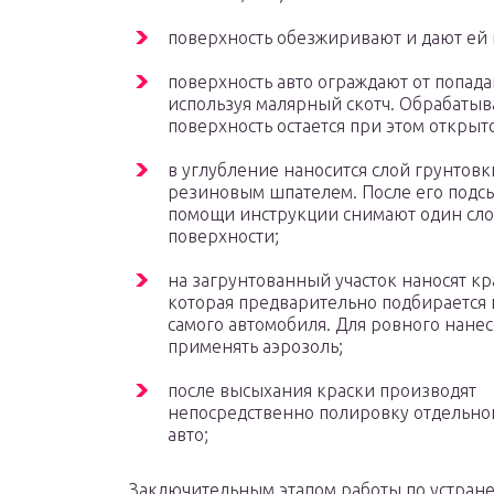
поверхность обезжиривают и дают ей 
поверхность авто ограждают от попада
используя малярный скотч. Обрабатыв
поверхность остается при этом открыт
в углубление наносится слой грунтовк
резиновым шпателем. После его подс
помощи инструкции снимают один сло
поверхности;
на загрунтованный участок наносят кр
которая предварительно подбирается 
самого автомобиля. Для ровного нане
применять аэрозоль;
после высыхания краски производят
непосредственно полировку отдельно
авто;
Заключительным этапом работы по устране