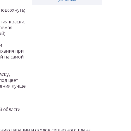
подсохнуть;
ния краски,
аемая
ой;
и
ыхания при
й на самой
аску,
под цвет
сения лучше
й области
нию царапин и сколов серьезного плана