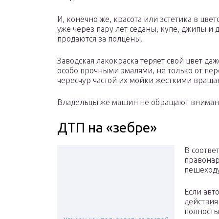
И, конечно же, красота или эстетика в цве
уже через пару лет седаны, купе, джипы 
продаются за полцены.
Заводская лакокраска теряет свой цвет да
особо прочными эмалями, не только от пе
чересчур частой их мойки жесткими вращ
Владельцы же машин не обращают внимание
ДТП на «зебре»
В соотве
правонар
пешеходу
Если авт
действия 
полность