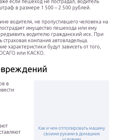
аже если пешеход не пострадал, водитель
штраф в размере 1 500 – 2 500 рублей.
вине водителя, не пропустившего человека на
 пострадает имущество пешехода или ему
предъявить водителю гражданский иск. При
ь страховая компания автовладельца.
ие характеристики будут зависеть от того,
 ОСАГО или КАСКО.
повреждений
ов в
звести
ают
Как и чем отполировать машину
ставляют
своими руками в домашних
условиях