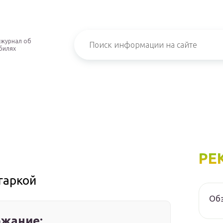
-журнал об
билях
РЕ
гаркой
Обз
жание: