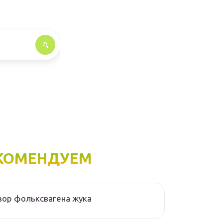
КОМЕНДУЕМ
ор фольксвагена жука