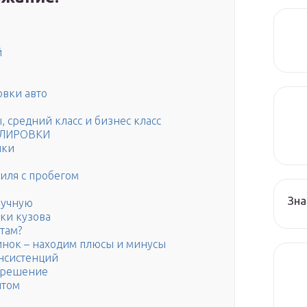
й
вки авто
 средний класс и бизнес класс
ОЛИРОВКИ
пки
иля с пробегом
Зна
ручную
ки кузова
там?
нок – находим плюсы и минусы
онсистенций
 решение
нтом