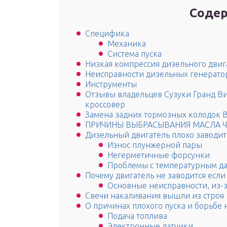
Содер
Специфика
Механика
Система пуска
Низкая компрессия дизельного двиг
Неисправности дизельных генерато
Инструменты
Отзывы владельцев Сузуки Гранд Вит
кроссовер
Замена задних тормозных колодок 
ПРИЧИНЫ ВЫБРАСЫВАНИЯ МАСЛА ЧЕ
Дизельный двигатель плохо заводит
Износ плунжерной пары
Негерметичные форсунки
Проблемы с температурным д
Почему двигатель не заводится если
Основные неисправности, из-з
Свечи накаливания вышли из строя
О причинах плохого пуска и борьбе
Подача топлива
Электронные датчики