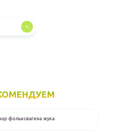
КОМЕНДУЕМ
ор фольксвагена жука