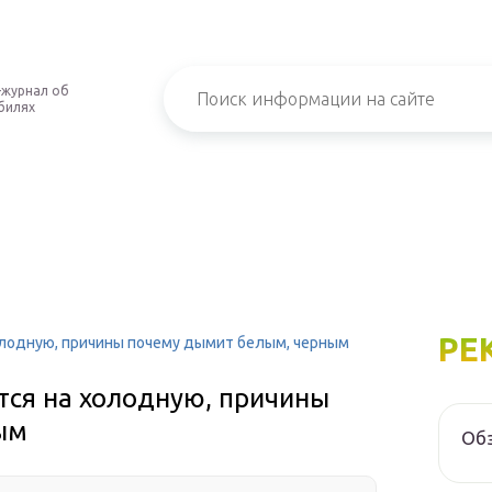
-журнал об
билях
РЕ
олодную, причины почему дымит белым, черным
тся на холодную, причины
ым
Обз