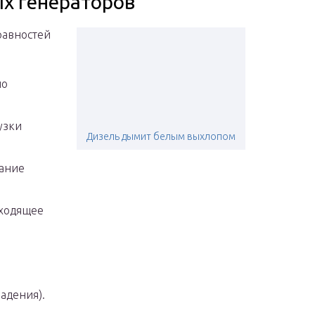
х генераторов
равностей
по
узки
Дизель дымит белым выхлопом
вание
дходящее
адения).