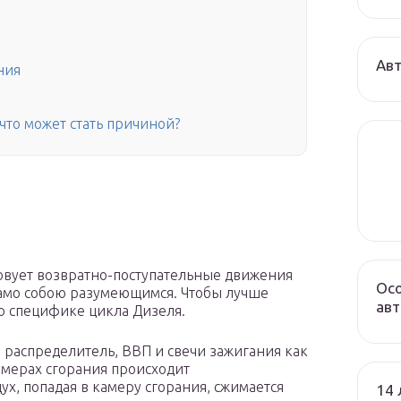
Авт
ния
 что может стать причиной?
азовует возвратно-поступательные движения
Осо
само собою разумеющимся. Чтобы лучше
авт
 о специфике цикла Дизеля.
, распределитель, ВВП и свечи зажигания как
амерах сгорания происходит
х, попадая в камеру сгорания, сжимается
14 