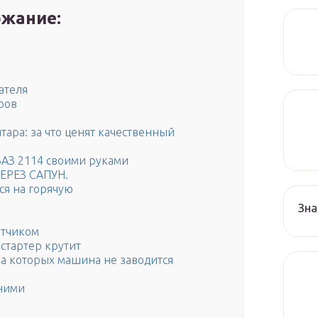
жание:
ателя
ров
ара: за что ценят качественный
ВАЗ 2114 своими руками
РЕЗ САПУН.
ся на горячую
Зна
атчиком
 стартер крутит
а которых машина не заводится
 ними