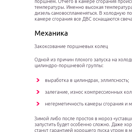
поршнем. Отчего в камере сгорания прои
температуры. Именно высокая температура
дизель самовоспламеняться. В холодную по
камере сгорания все ДВС оснащаются свеч
Механика
Закоксование поршневых колец
Одной из причин плохого запуска на холо
цилиндро-поршневой группы:
выработка в цилиндрах, эллипсность;
залегание, износ компрессионных кол
негерметичность камеры сгорания и м
Зимой либо после простоя в мороз «устав
запустить будет особенно сложно. Даже хо
станут гарантией хорошего пуска утром в 