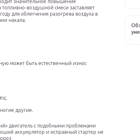
сходит значительное повышение
 топливно-воздушной смеси заставляет
году для облегчения разогрева воздуха в
ами накала.
Обз
уни
дную может быть естественный износ
ец;
ногие другие.
ший» двигатель с подобными проблемами
роший аккумулятор и исправный стартер не
мороз