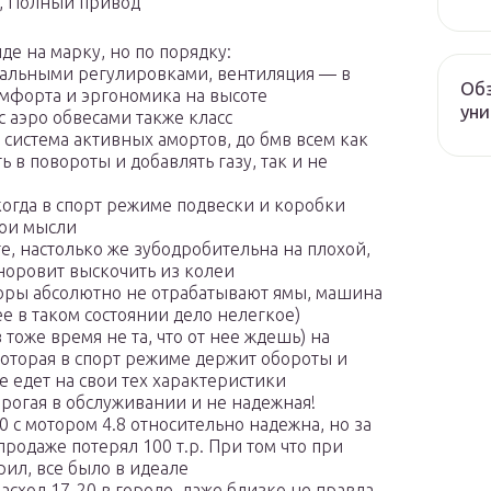
ат, Полный привод
де на марку, но по порядку:
имальными регулировками, вентиляция — в
Обз
омфорта и эргономика на высоте
уни
 аэро обвесами также класс
а система активных амортов, до бмв всем как
 в повороты и добавлять газу, так и не
огда в спорт режиме подвески и коробки
вои мысли
е, настолько же зубодробительна на плохой,
норовит выскочить из колеи
торы абсолютно не отрабатывают ямы, машина
е в таком состоянии дело нелегкое)
 тоже время не та, что от нее ждешь) на
 которая в спорт режиме держит обороты и
е едет на свои тех характеристики
орогая в обслуживании и не надежная!
0 с мотором 4.8 относительно надежна, но за
продаже потерял 100 т.р. При том что при
ил, все было в идеале
расход 17-20 в городе, даже близко не правда