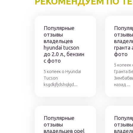
РЕКОМЕНДУЕМ ПО Т
Популярные
Популя
отзывы
отзыв
владельцев
владел
hyundai tucson
гранта 
до 2.0 л., бензин
фото
с фото
5 копеек
5 копеек о Hyundai
Гранта Б
Tucson
Зимбабви
ksgdkjfjdshsjkjd...
назад ...
Популярные
Популя
отзывы
отзыв
владельцев opel
владел