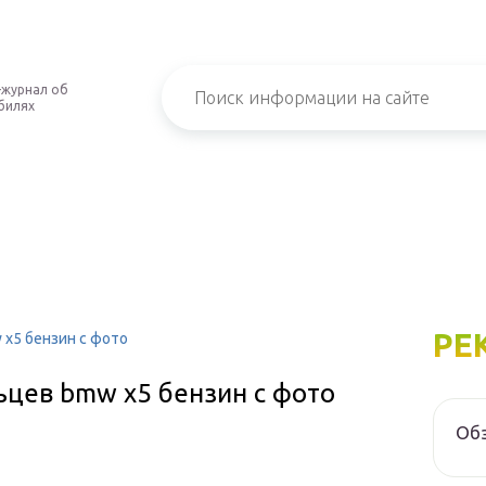
-журнал об
билях
РЕ
x5 бензин с фото
цев bmw x5 бензин с фото
Обз