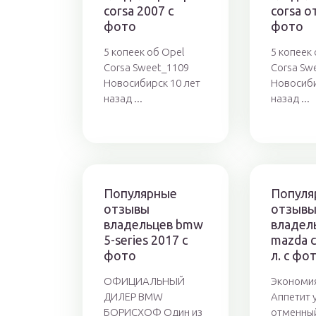
corsa 2007 с
corsa от
фото
фото
5 копеек об Opel
5 копеек
Corsa Sweet_1109
Corsa Sw
Новосибирск 10 лет
Новосиби
назад ...
назад ...
Популярные
Популя
отзывы
отзыв
владельцев bmw
владел
5-series 2017 с
mazda c
фото
л. с фо
ОФИЦИАЛЬНЫЙ
Экономи
ДИЛЕР BMW
Аппетит у
БОРИСХОФ Один из
отменны