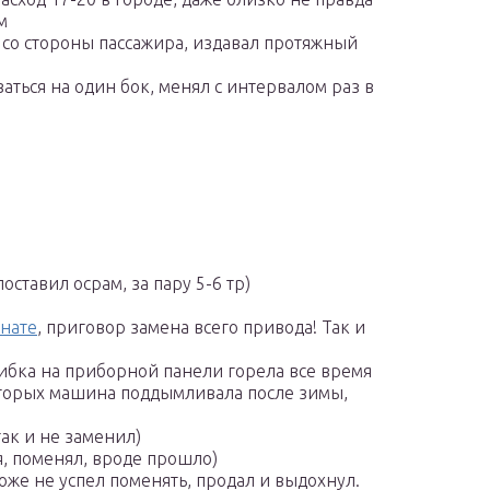
м
 со стороны пассажира, издавал протяжный
ться на один бок, менял с интервалом раз в
оставил осрам, за пару 5-6 тр)
анате
, приговор замена всего привода! Так и
шибка на приборной панели горела все время
оторых машина поддымливала после зимы,
ак и не заменил)
я, поменял, вроде прошло)
же не успел поменять, продал и выдохнул.