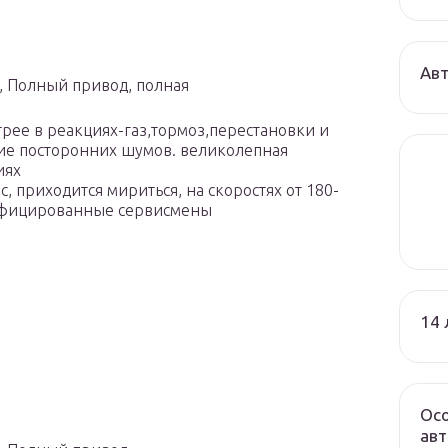
Авт
ат, Полный привод, полная
трее в реакциях-газ,тормоз,перестановки и
ие посторонних шумов. великолепная
иях
, приходится мириться, на скоростях от 180-
лифицированные сервисмены
14 
Осо
авт