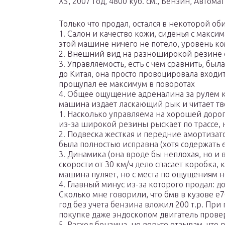
X5, 2007 год, 4800 куб. см., Бензин, Автом
Только что продал, остался в некоторой оби
1. Салон и качество кожи, сиденья с макс
этой машине ничего не потело, уровень к
2. Внешний вид на разноширокой резине с
3. Управляемость, есть с чем сравнить, был
до Китая, она просто провоцировала входить
прощупал ее максимум в поворотах
4. Общее ощущение адреналина за рулем к
машина издает ласкающий рык и читает т
1. Насколько управляема на хорошей дорог
из-за широкой резины рыскает по трассе, 
2. Подвеска жесткая и передние амортиза
была полностью исправна (хотя содержать е
3. Динамика (она вроде бы неплохая, но и в
скорости от 30 км/ч дело спасает коробка,
машина пуляет, но с места по ощущениям н
4. Главный минус из-за которого продал: д
Сколько мне говорили, что бмв в кузове е7
год без учета бензина вложил 200 т.р. При 
покупке даже эндоскопом двигатель провер
5. Расход бензина, не верьте отзывам, что 