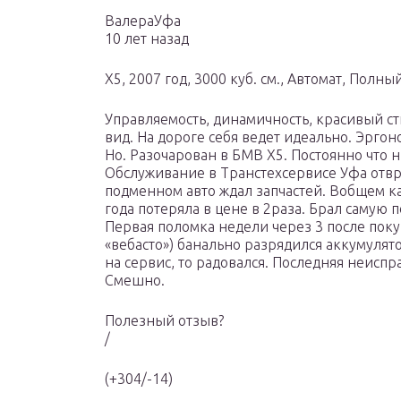
ВалераУфа
10 лет назад
X5, 2007 год, 3000 куб. см., Автомат, Полн
Управляемость, динамичность, красивый 
вид. На дороге себя ведет идеально. Эрго
Но. Разочарован в БМВ Х5. Постоянно что н
Обслуживание в Транстехсервисе Уфа отвр
подменном авто ждал запчастей. Вобщем ка
года потеряла в цене в 2раза. Брал самую 
Первая поломка недели через 3 после поку
«вебасто») банально разрядился аккумулято
на сервис, то радовался. Последняя неисп
Смешно.
Полезный отзыв?
/
(+304/-14)