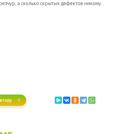
ерезчур, а сколько скрытых дефектов никому
0
втору