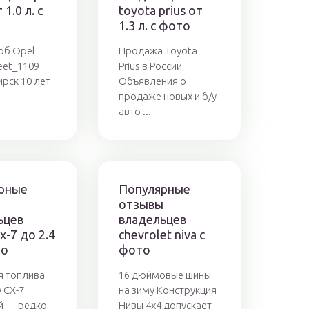
 1.0 л. с
toyota prius от
1.3 л. с фото
 об Opel
Продажа Toyota
eet_1109
Prius в России
рск 10 лет
Объявления о
продаже новых и б/у
авто ...
рные
Популярные
ы
отзывы
ьцев
владельцев
x-7 до 2.4
chevrolet niva с
то
фото
я топлива
16 дюймовые шины
 СХ-7
на зиму Конструкция
й — редко
Нивы 4х4 допускает