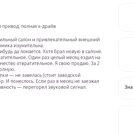
ый привод, полная х-драйв
стильный салон и привлекательный внешний
номика изумительна.
ибудь да ломается. Хотя брал новую в салоне.
атительное. Один раз целый месяц ездил на
чество отвратительное. Я свою продаю. За 2
полную.
пки — не завелась (стоит заводской
р. И понеслось. Если раз в месяц не заезжал
Зна
равность — перегорел звуковой сигнал.