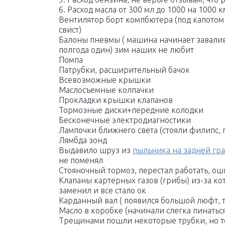
6. Расход масла от 300 мл до 1000 на 1000 к
Вентилятор борт компбютера (под капотом
свист)
Балоны пневмы ( машина начинает завалива
полгода один) зим наших не любит
Помпа
Патрубки, расширительный бачок
Всевозможные крышки
Маслосъемные колпачки
Прокладки крышки клапанов
Тормозные диски+передние колодки
Бесконечные электродиагностики
Лампочки ближнего света (стояли филипс, п
Лямбда зонд
Выдавило шруз из
пыльника на задней гр
не поменял
Стояночный тормоз, перестал работать, о
Клапаны картерных газов (грибы) из-за к
заменил и все стало ок
Карданный вал ( появился большой люфт, т
Масло в коробке (начинали слегка пинатьс
Трещинами пошли некоторые трубки, но то