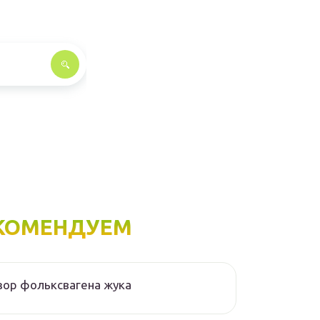
КОМЕНДУЕМ
ор фольксвагена жука