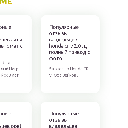
ЕМЕ
рные
Популярные
ы
отзывы
ьцев лада
владельцев
автомат с
honda cr-v 2.0 л.,
полный привод с
фото
 о Лада
елый Негр
5 копеек о Honda CR-
йск 8 лет
V Юра Зайков ...
рные
Популярные
ы
отзывы
ьцев opel
владельцев